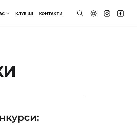
АС
КЛУБ ШІ
КОНТАКТИ
КИ
онкурси: