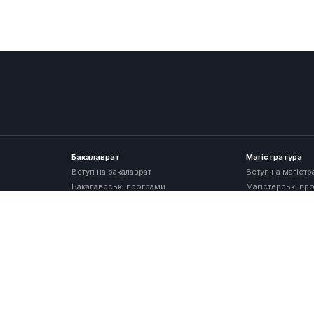
Бакалаврат
Магістратура
Вступ на бакалаврат
Вступ на магістр
Бакалаврські програми
Магістерські пр
Дуальна освіта
Наукова діяльні
Проєктні роботи
Пріоритетні нап
Контакти
Наукові заходи
м.Львів, вул. Замарстинівська, 83А
Репозитарій
+(380)73 610 73 88
contact@itstep.org