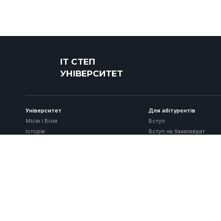
ІТ СТЕП
УНІВЕРСИТЕТ
Університет
Для абітурєнтів
Місія і Візія
Вступ
Історія
Вступ на бакалаврат
Ліцензія/Акредитація
Вступ на магістратуру
Наша команда
Оплата
Викладачі
Зарахування
Вчена рада
Часті запитання
Відгуки про нас
Наші здобутки
Співпраця
Запрошуємо в команду