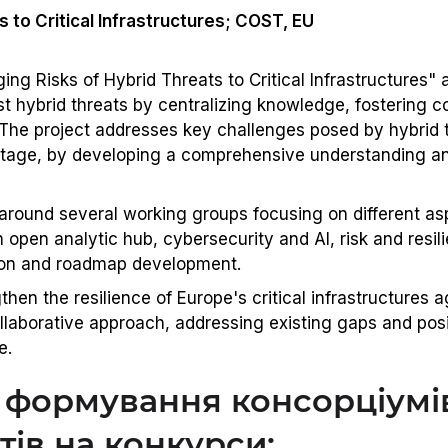
 to Critical Infrastructures; COST, EU
ng Risks of Hybrid Threats to Critical Infrastructures"
nst hybrid threats by centralizing knowledge, fostering c
 The project addresses key challenges posed by hybrid 
otage, by developing a comprehensive understanding a
around several working groups focusing on different asp
pen analytic hub, cybersecurity and AI, risk and resil
ion and roadmap development.
then the resilience of Europe's critical infrastructures 
llaborative approach, addressing existing gaps and posit
e.
 формування консорціумі
тів на конкурси: