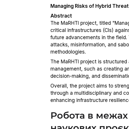
Managing Risks of Hybrid Threats
Abstract
The MaRHTI project, titled "Managi
critical infrastructures (CIs) agai
future advancements in the field.
attacks, misinformation, and sab
methodologies.
The MaRHTI project is structured 
management, such as creating an o
decision-making, and disseminat
Overall, the project aims to streng
through a multidisciplinary and co
enhancing infrastructure resilienc
Робота в межах
наукових проєк