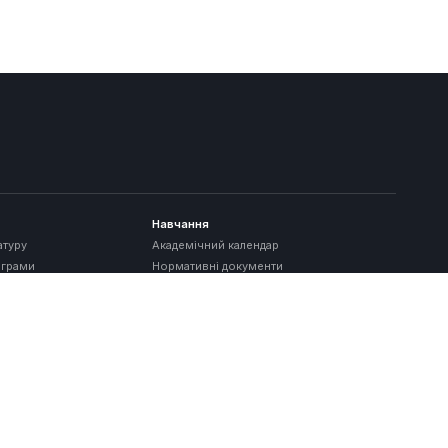
Навчання
атуру
Академічний календар
ограми
Нормативні документи
Забезпечення якості
сть
Освітні компоненти
рямки
Студентське життя
Обмін студентів
Поїздки закордон
Навчальний портал