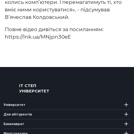
колись комп’ютери. І перемагатимуть ті, хто
вміє ними користуватися», - підсумував
В’ячеслав Колдовський.
Повне відео дивіться за посиланням:
https://lnk.ua/MNjpn30eE
ІТ СТЕП
УНІВЕРСИТЕТ
Університет
Для абітурєнтів
Бакалаврат
Магістратура