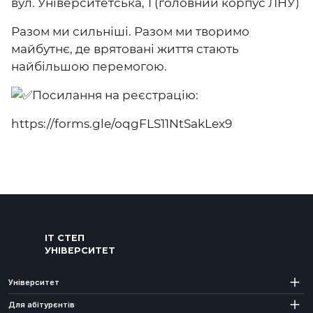
вул. Університетська, 1 (головний корпус ЛНУ)
Разом ми сильніші. Разом ми творимо
майбутнє, де врятовані життя стають
найбільшою перемогою.
Посилання на реєстрацію:
https://forms.gle/oqgFLS11NtSakLex9
ІТ СТЕП
УНІВЕРСИТЕТ
Університет
Для абітурєнтів