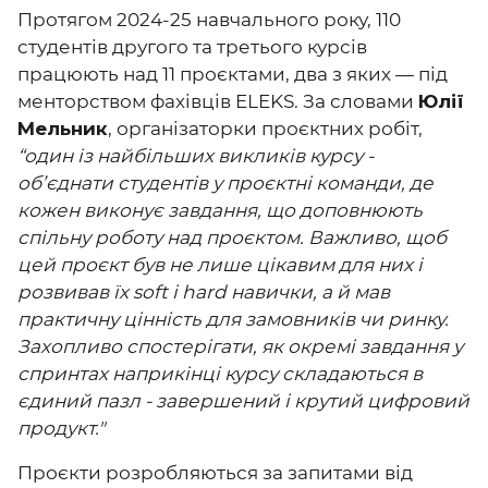
Протягом 2024-25 навчального року, 110
студентів другого та третього курсів
працюють над 11 проєктами, два з яких — під
менторством фахівців ELEKS. За словами
Юлії
Мельник
, організаторки проєктних робіт,
“один із найбільших викликів курсу -
об’єднати студентів у проєктні команди, де
кожен виконує завдання, що доповнюють
спільну роботу над проєктом. Важливо, щоб
цей проєкт був не лише цікавим для них і
розвивав їх soft і hard навички, а й мав
практичну цінність для замовників чи ринку.
Захопливо спостерігати, як окремі завдання у
спринтах наприкінці курсу складаються в
єдиний пазл - завершений і крутий цифровий
продукт."
Проєкти розробляються за запитами від