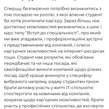
Спершу, безперечно потрібно визначитись з
тою посадою чи роллю, з якої власне студент
би хотів розпочати кар’єру. Зараз більш, ніж
достатньо можливостей визначитись з цим: і
курс типу “Вступ до спеціальності”, про який
ми вже згадували, і профорієнтаційні зустрічі
з представниками від компаній, і описи
кар’єрних можливостей на інтернет-ресурсах
тощо. Студент має розуміти, які обов’язки
передбачає та чи інша посада, які
кваліфікаційні вимоги компаній щодо різних
посад. Щоб краще вникнути у специфіку
вибраного напряму, раджу студентам також
брати активну участь у житті IT-спільноти:
спостерігати за новинами від компаній,
зокрема щодо кар’єрних можливостей, брати
участь у професійних спільнотах, де експерти