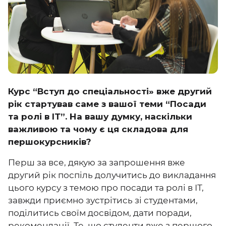
Курс “Вступ до спеціальності» вже другий
рік стартував саме з вашої теми “Посади
та ролі в ІТ”. На вашу думку, наскільки
важливою та чому є ця складова для
першокурсників?
Перш за все, дякую за запрошення вже
другий рік поспіль долучитись до викладання
цього курсу з темою про посади та ролі в ІТ,
завжди приємно зустрітись зі студентами,
поділитись своїм досвідом, дати поради,
рекомендації. Те, що студенти вже з першого