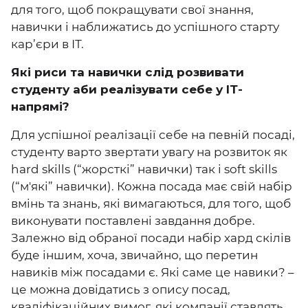
для того, щоб покращувати свої знання,
навички і наближатись до успішного старту
кар’єри в ІТ.
Які риси та навички слід розвивати
студенту аби реалізувати себе у ІТ-
напрямі?
Для успішної реалізації себе на певній посаді,
студенту варто звертати увагу на розвиток як
hard skills (“жорсткі” навички) так і soft skills
(“м'які” навички). Кожна посада має свій набір
вмінь та знань, які вимагаються, для того, щоб
виконувати поставлені завдання добре.
Залежно від обраної посади набір хард скілів
буде іншим, хоча, звичайно, що перетин
навиків між посадами є. Які саме це навики? –
це можна довідатись з опису посад,
кваліфікаційних вимог, які компанії ставлять