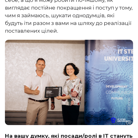
себе, а що я можу робити по-іншому, як
виглядає постійне покращення і поступ у тому,
чим я займаюсь, шукати однодумців, які
будуть іти разом з вами на шляху до реалізації
поставлених цілей.
На вашу думку, які посади/ролі в ІТ стануть