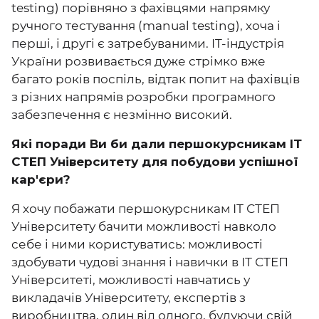
testing) порівняно з фахівцями напрямку
ручного тестування (manual testing), хоча і
перші, і другі є затребуваними. IT-індустрія
України розвивається дуже стрімко вже
багато років поспіль, відтак попит на фахівців
з різних напрямів розробки програмного
забезпечення є незмінно високий.
Які поради Ви би дали першокурсникам ІТ
СТЕП Університету для побудови успішної
кар'єри?
Я хочу побажати першокурсникам ІТ СТЕП
Університету бачити можливості навколо
себе і ними користуватись: можливості
здобувати чудові знання і навички в ІТ СТЕП
Університеті, можливості навчатись у
викладачів Університету, експертів з
виробництва, один від одного, будуючи свій