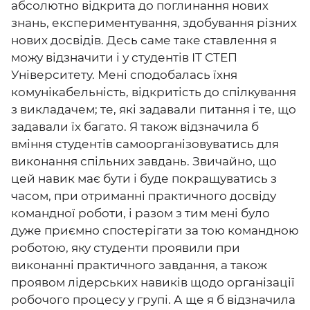
абсолютно відкрита до поглинання нових
знань, експериментування, здобування різних
нових досвідів. Десь саме таке ставлення я
можу відзначити і у студентів ІТ СТЕП
Університету. Мені сподобалась їхня
комунікабельність, відкритість до спілкування
з викладачем; те, які задавали питання і те, що
задавали їх багато. Я також відзначила б
вміння студентів самоорганізовуватись для
виконання спільних завдань. Звичайно, що
цей навик має бути і буде покращуватись з
часом, при отриманні практичного досвіду
командної роботи, і разом з тим мені було
дуже приємно спостерігати за тою командною
роботою, яку студенти проявили при
виконанні практичного завдання, а також
проявом лідерських навиків щодо організації
робочого процесу у групі. А ще я б відзначила