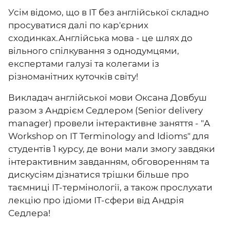
Усім відомо, що в ІТ без англійської складно
просуватися далі по кар'єрних
сходинках.Англійська мова - це шлях до
вільного спілкування з однодумцями,
експертами галузі та колегами із
різноманітних куточків світу!
Викладач англійської мови Оксана Довбуш
разом з Андрієм Седлером (Senior delivery
manager) провели інтерактивне заняття - "A
Workshop on IT Terminology and Idioms" для
студентів 1 курсу, де вони мали змогу завдяки
інтерактивним завданням, обговоренням та
дискусіям дізнатися трішки більше про
таємниці ІТ-термінології, а також прослухати
лекцію про ідіоми ІТ-сфери від Андрія
Седлера!