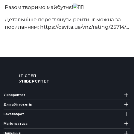
Разом творимо майбутнє!
Детальніше переглянути рейтинг можна за
посиланням:
https://osvita.ua/vnz/rating/25714/...
ІТ СТЕП
УНІВЕРСИТЕТ
Університет
Для абітурєнтів
Бакалаврат
Магістратура
Навчання