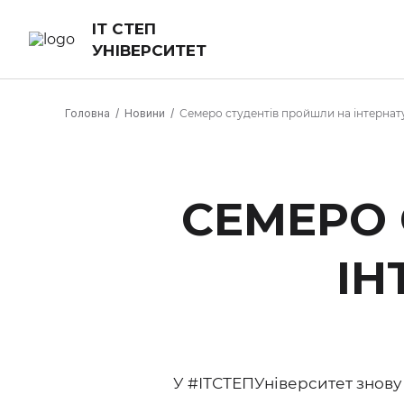
ІТ СТЕП
УНІВЕРСИТЕТ
Головна
Новини
Семеро студентів пройшли на інтернату
СЕМЕРО 
ІН
У #ІТСТЕПУніверситет знову 