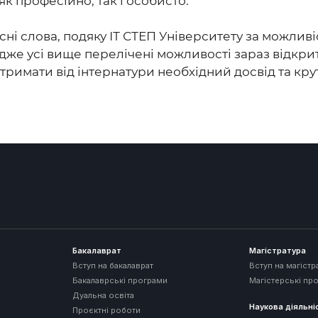
к професійно, так і особисто.”
сні слова, подяку ІТ СТЕП Університету за можливі
дже усі вище перелічені можливості зараз відкрит
тримати від інтернатури необхідний досвід та кру
Бакалаврат
Магістратура
Вступ на бакалаврат
Вступ на магістр
Бакалаврські програми
Магістерські пр
Дуальна освіта
Наукова діяльні
Проєктні роботи