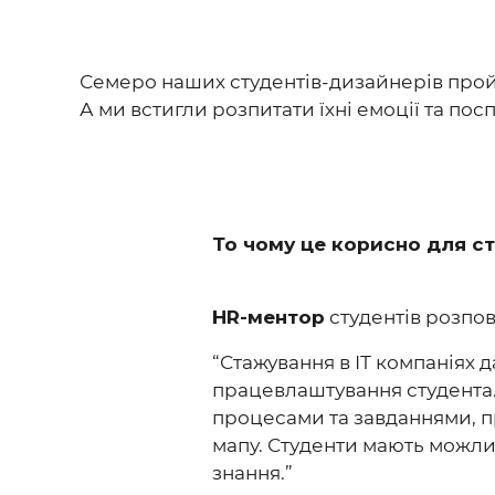
Семеро наших студентів-дизайнерів пройш
А ми встигли розпитати їхні емоції та пос
То чому це корисно для с
HR-ментор
студентів розпов
“Стажування в ІТ компаніях 
працевлаштування студента
процесами та завданнями, п
мапу. Студенти мають можлив
знання.”