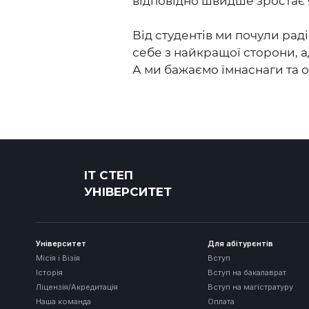
відповідно швидше зростає я
Від студентів ми почули раді
себе з найкращої сторони, а
А ми бажаємо їмнаснаги та о
ІТ СТЕП
УНІВЕРСИТЕТ
Університет
Для абітурєнтів
Місія і Візія
Вступ
Історія
Вступ на бакалаврат
Ліцензія/Акредитація
Вступ на магістратуру
Наша команда
Оплата