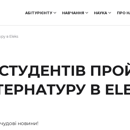
АБІТУРІЄНТУ
НАВЧАННЯ
НАУКА
ПРО Н
ру в Eleks
СТУДЕНТІВ ПР
ТЕРНАТУРУ В EL
чудові новини!