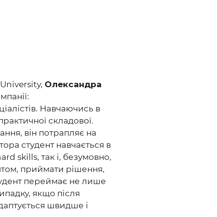
University,
Олександра
мпанії:
ціалістів. Навчаючись в
практичної складової.
ання, він потрапляє на
тора студент навчається в
d skills, так і, безумовно,
ієнтом, приймати рішення,
студент переймає не лише
ипадку, якщо після
адаптується швидше і