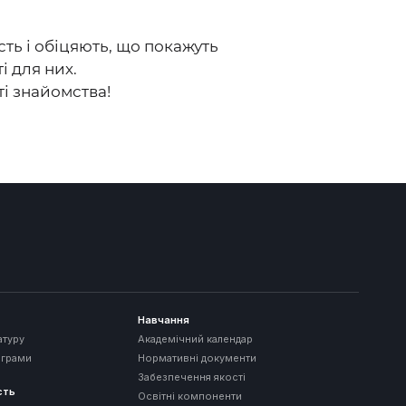
сть і обіцяють, що покажуть
і для них.
ті знайомства!
Навчання
атуру
Академічний календар
ограми
Нормативні документи
Забезпечення якості
сть
Освітні компоненти