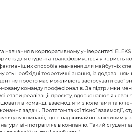
 та навчання в корпоративному університеті ELEKS 
ристь для студента трансформується у користь ко
фективніших способів навчання для майбутніх спе
мують необхідні теоретичні знання, із додаванням 
дент не просто має можливість застосувати свої зн
рмовану команду професіоналів. За підтримки мен
 етапи реалізації проєкту, вдосконалює як свої har
 працювати в команді, взаємодіяти з колегами та кл
конання задачі. Протягом такої тісної взаємодії, 
культуру компанії, що є надзвичайно важливим у в
натури він потрапляє в компанію. Такий студент 