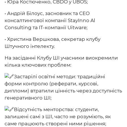
• Юра Костюченко, CBDO y UBOS;
• Андрій Білоус, засновник та СЕО
консалтингової компанії StayInno Al
Consulting та IT-компанії Uitware;
• Христина Вершкова, секретар клубу
Штучного інтелекту.
На засіданні Клубу ШІ учасники виокремили
кілька ключових проблем:
Застарілі освітні методи: традиційні
форми контролю (реферати, курсові,
дипломи) втратили цінність через доступність
генеративного ШІ;
Відсутність менторства: студенти,
залишені самі з ШІ, часто не розуміють, як
саме працюють створені ними рішення;