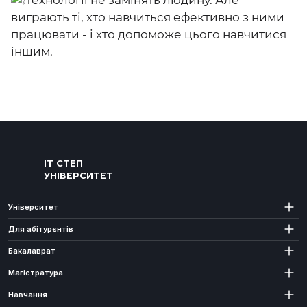
Технології не замінять людину. Але
виграють ті, хто навчиться ефективно з ними
працювати - і хто допоможе цього навчитися
іншим.
ІТ СТЕП
УНІВЕРСИТЕТ
Університет
Для абітурєнтів
Бакалаврат
Магістратура
Навчання