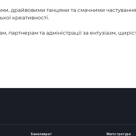
ами, драйвовими танцями та смачними частування
ької креативності.
ам, партнерам та адміністрації за ентузіазм, щир
Бакалаврат
Магістратура