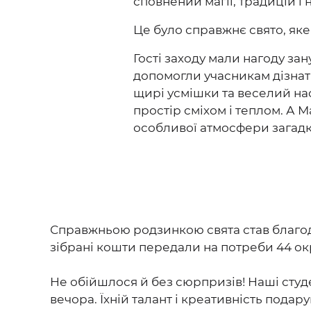
сповнений магії, традицій і 
Це було справжнє свято, як
Гості заходу мали нагоду за
допомогли учасникам дізнатис
щирі усмішки та веселий на
простір сміхом і теплом. А
особливої атмосфери загадк
Справжньою родзинкою свята став благодій
зібрані кошти передали на потреби 44 ок
Не обійшлося й без сюрпризів! Наші студ
вечора. Їхній талант і креативність подар