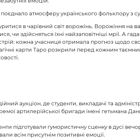
незабутніх емоцій.
е поєднало атмосферу українського фольклору з с
нуритися в чарівний світ ворожінь. Ворожіння на в
я, чи здійсняться їхні найзаповітніші мрії. А гад
стрій: кожна учасниця отримала прогноз щодо с
 Магічні карти Таро розкрили перед кожним таємн
овості.
ний аукціон, де студенти, викладачі та адміністра
ремої артилерійської бригади імені гетьмана Дан
енти підготували гумористичну сценку в дусі веч
ували всім присутнім позитивні емоції.