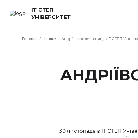
ІТ СТЕП
УНІВЕРСИТЕТ
Головна
Новини
Андріївські вечорниці в ІТ СТЕП Універс
АНДРІЇВС
30 листопада в ІТ СТЕП Уніве