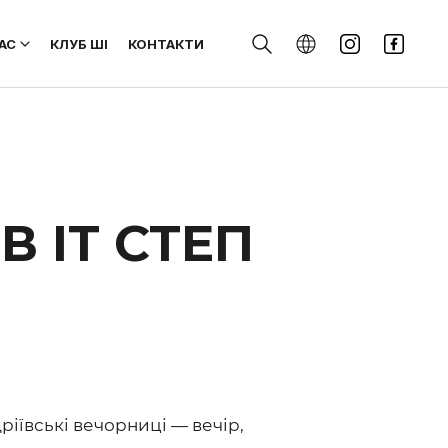
АС
КЛУБ ШІ
КОНТАКТИ
В ІТ СТЕП
дріївські вечорниці — вечір,