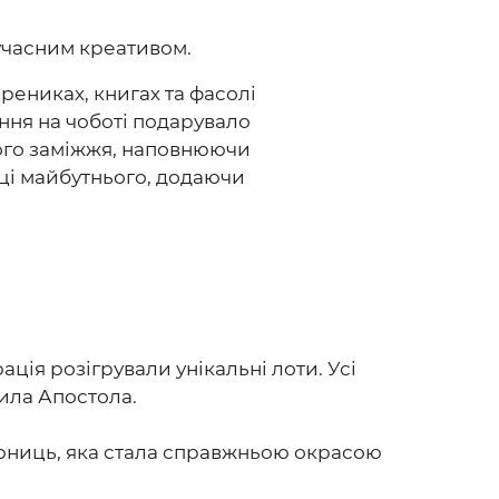
учасним креативом.
арениках, книгах та фасолі
ання на чоботі подарувало
вого заміжжя, наповнюючи
иці майбутнього, додаючи
ція розігрували унікальні лоти. Усі
ила Апостола.
орниць, яка стала справжньою окрасою