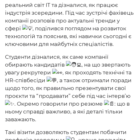
реальний світ ІТ та дізналися, як працює
індустрія зсередини. Під час зустрічі фахівець
компанії розповів про актуальні тренди у
сфері
, поділився поглядом на розвиток
технологій та пояснив, які навички сьогодні є
ключовими для майбутніх спеціалістів.
Студенти дізналися, як саме компанії
обирають кандидатів
, на що звертають
увагу рекрутери
, як проходять технічні та
HR-співбесіди
, а також отримали поради
щодо того, як правильно презентувати свої
проєкти та “продавати” себе під час інтерв’ю
. Окремо говорили про резюме
: що в
ньому справді важливо, а які деталі тільки
заважають.
Такі візити дозволяють студентам побачити