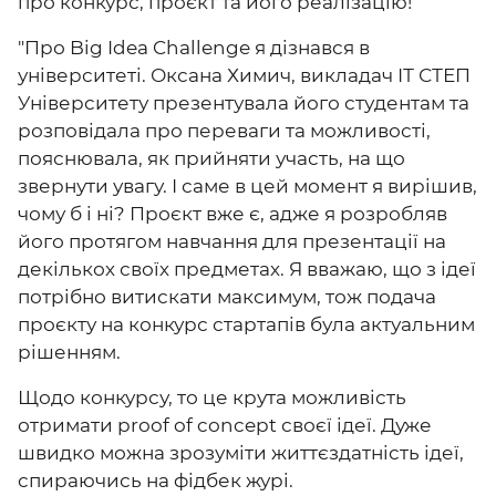
про конкурс, проєкт та його реалізацію!
"Про Big Idea Challenge я дізнався в
університеті. Оксана Химич, викладач ІТ СТЕП
Університету презентувала його студентам та
розповідала про переваги та можливості,
пояснювала, як прийняти участь, на що
звернути увагу. І саме в цей момент я вирішив,
чому б і ні? Проєкт вже є, адже я розробляв
його протягом навчання для презентації на
декількох своїх предметах. Я вважаю, що з ідеї
потрібно витискати максимум, тож подача
проєкту на конкурс стартапів була актуальним
рішенням.
Щодо конкурсу, то це крута можливість
отримати proof of concept своєї ідеї. Дуже
швидко можна зрозуміти життєздатність ідеї,
спираючись на фідбек журі.