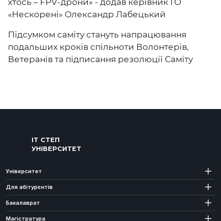
хтось – FPV-дрони» - додав керівник ГО
«Нескорені» Олександр Лабецький
Підсумком саміту стануть напрацювання
подальших кроків спільноти Волонтерів,
Ветеранів та підписання резолюції Саміту
ІТ СТЕП
УНІВЕРСИТЕТ
Університет
Для абітурєнтів
Бакалаврат
Магістратура