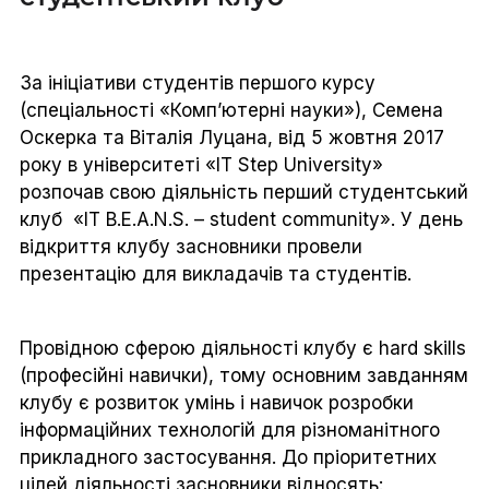
За ініціативи студентів першого курсу
(спеціальності «Комп’ютерні науки»), Семена
Оскерка та Віталія Луцана, від 5 жовтня 2017
року в університеті «IT Step University»
розпочав свою діяльність перший студентський
клуб «IT B.E.A.N.S. – student community». У день
відкриття клубу засновники провели
презентацію для викладачів та студентів.
Провідною сферою діяльності клубу є hard skills
(професійні навички), тому основним завданням
клубу є розвиток умінь і навичок розробки
інформаційних технологій для різноманітного
прикладного застосування. До пріоритетних
цілей діяльності засновники відносять: