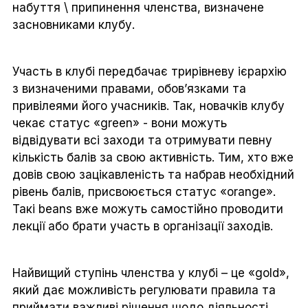
набуття \ припинення членства, визначене
засновниками клубу.
Участь в клубі передбачає трирівневу ієрархію
з визначеними правами, обов’язками та
привілеями його учасників. Так, новачків клубу
чекає статус «green» - вони можуть
відвідувати всі заходи та отримувати певну
кількість балів за свою активність. Тим, хто вже
довів свою зацікавленість та набрав необхідний
рівень балів, присвоюється статус «orange».
Такі beans вже можуть самостійно проводити
лекції або брати участь в організації заходів.
Найвищий ступінь членства у клубі – це «gold»,
який дає можливість регулювати правила та
приймати важливі рішення щодо діяльності