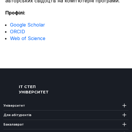
авторських свідоцтв на компʼютерні програми.
Профілі:
Google Scholar
ORCID
Web of Science
ІТ СТЕП
УНІВЕРСИТЕТ
Університет
Для абітурєнтів
Бакалаврат